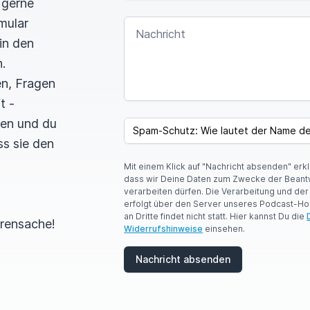
 gerne
mular
NACHRICHT
in den
.
en, Fragen
t -
I
F
len und du
SPAM CAPTCHA
Y
ss sie den
O
U
Mit einem Klick auf "Nachricht absenden" erk
A
dass wir Deine Daten zum Zwecke der Beant
R
verarbeiten dürfen. Die Verarbeitung und de
E
erfolgt über den Server unseres Podcast-Ho
A
an Dritte findet nicht statt. Hier kannst Du die
H
hrensache!
Widerrufshinweise
einsehen.
U
M
A
Nachricht absenden
N
,
I
G