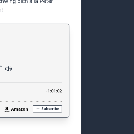
hwing dich á la Peter
h!