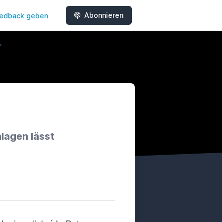
Abonnieren
edback geben
lagen lässt
e
scord