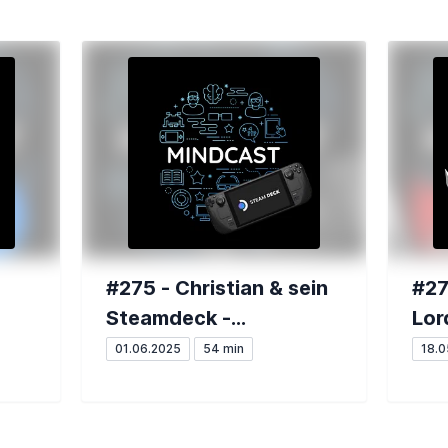
#275 - Christian & sein
#27
Steamdeck -
Lor
Dreamteam 2025?
01.06.2025
54 min
18.0