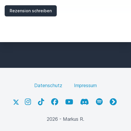
I
E
Rezension schreiben
L
D
Datenschutz
Impressum
X
Instagram
TikTok
Facebook
YouTube
Discord
Spotify
fyyd
2026 - Markus R.