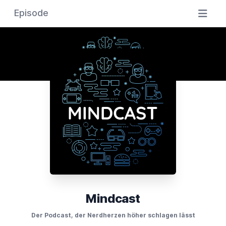
Episode
Mindcast
Der Podcast, der Nerdherzen höher schlagen lässt