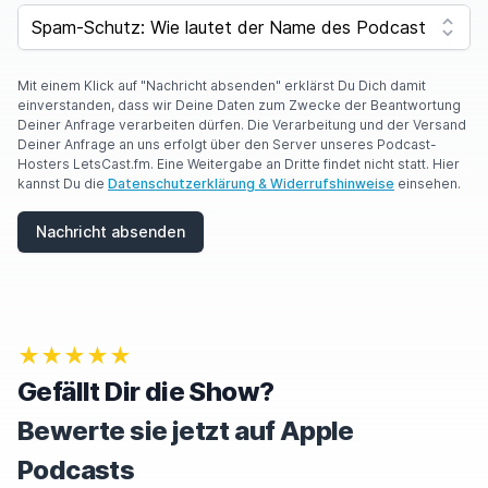
F
SPAM CAPTCHA
Y
O
U
A
Mit einem Klick auf "Nachricht absenden" erklärst Du Dich damit
R
einverstanden, dass wir Deine Daten zum Zwecke der Beantwortung
E
Deiner Anfrage verarbeiten dürfen. Die Verarbeitung und der Versand
A
Deiner Anfrage an uns erfolgt über den Server unseres Podcast-
H
Hosters LetsCast.fm. Eine Weitergabe an Dritte findet nicht statt. Hier
U
kannst Du die
Datenschutzerklärung & Widerrufshinweise
einsehen.
M
A
Nachricht absenden
N
,
I
G
N
O
★★★★★
R
E
Gefällt Dir die Show?
T
H
Bewerte sie jetzt auf Apple
I
S
Podcasts
F