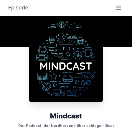
Episode
Mindcast
Der Podcast, der Nerdherzen höher schlagen lässt