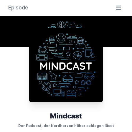
Episode
Mindcast
Der Podcast, der Nerdherzen höher schlagen lässt