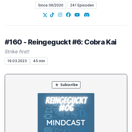
Since 06/2020
241 Episoden
X
TikTok
Instagram
Facebook
YouTube
Discord
#160 - Reingeguckt #6: Cobra Kai
Strike first!
19.03.2023
45 min