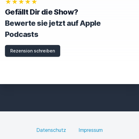
★★★★★
R
E
Gefällt Dir die Show?
T
H
Bewerte sie jetzt auf Apple
I
S
Podcasts
F
I
E
Rezension schreiben
L
D
Datenschutz
Impressum