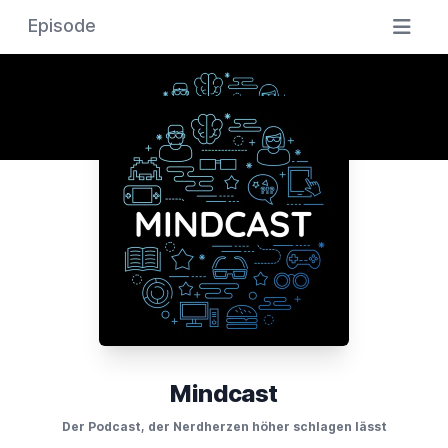
Episode
Mindcast
Der Podcast, der Nerdherzen höher schlagen lässt