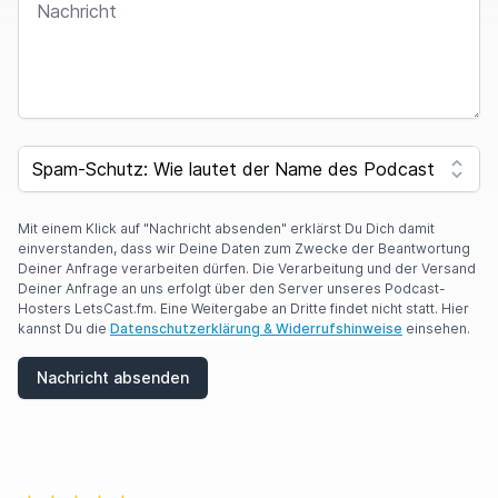
I
F
SPAM CAPTCHA
Y
O
U
A
Mit einem Klick auf "Nachricht absenden" erklärst Du Dich damit
R
einverstanden, dass wir Deine Daten zum Zwecke der Beantwortung
E
Deiner Anfrage verarbeiten dürfen. Die Verarbeitung und der Versand
A
Deiner Anfrage an uns erfolgt über den Server unseres Podcast-
H
Hosters LetsCast.fm. Eine Weitergabe an Dritte findet nicht statt. Hier
U
kannst Du die
Datenschutzerklärung & Widerrufshinweise
einsehen.
M
A
Nachricht absenden
N
,
I
G
N
O