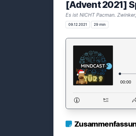
[Advent 2021] S
Es ist NICHT Pacman. Zwinker, 
09.12.2021
29 min
Zusammenfassung