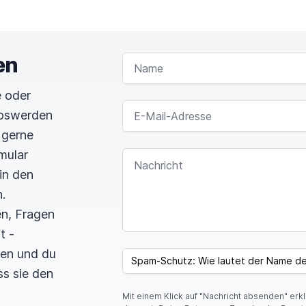
en
NAME
 oder
E-MAIL-ADRESSE
loswerden
 gerne
mular
NACHRICHT
in den
.
en, Fragen
t -
I
F
len und du
SPAM CAPTCHA
Y
ss sie den
O
U
Mit einem Klick auf "Nachricht absenden" erk
A