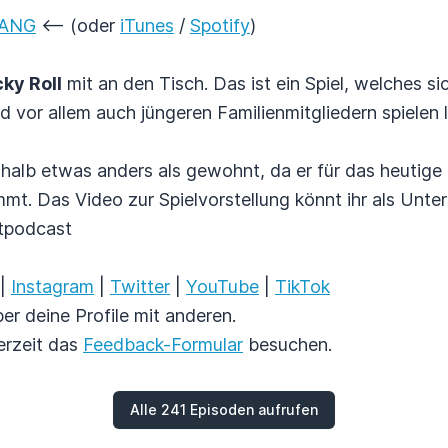
LANG
<-- (oder
iTunes
/
Spotify
)
ky Roll
mit an den Tisch. Das ist ein Spiel, welches si
d vor allem auch jüngeren Familienmitgliedern spielen l
shalb etwas anders als gewohnt, da er für das heutig
. Das Video zur Spielvorstellung könnt ihr als Unter
stpodcast
|
Instagram
|
Twitter
|
YouTube
|
TikTok
er deine Profile mit anderen.
erzeit das
Feedback-Formular
besuchen.
Alle 241 Episoden aufrufen