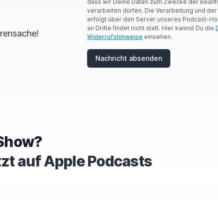
dass wir Deine Daten zum Zwecke der Beant
R
verarbeiten dürfen. Die Verarbeitung und de
E
erfolgt über den Server unseres Podcast-Ho
A
an Dritte findet nicht statt. Hier kannst Du die
H
hrensache!
Widerrufshinweise
einsehen.
U
M
A
Nachricht absenden
N
,
I
G
N
O
R
E
T
e Show?
H
I
tzt auf Apple Podcasts
S
F
I
E
L
D