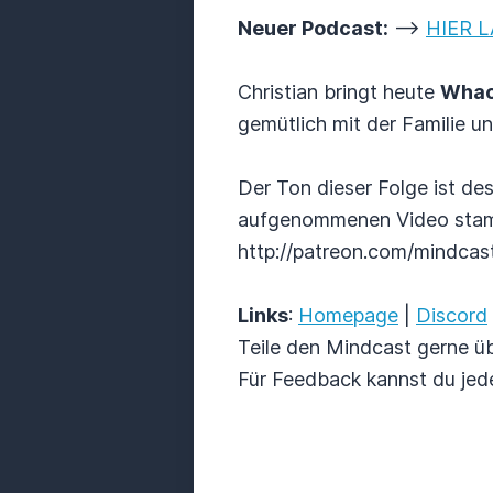
Neuer Podcast:
-->
HIER 
Christian bringt heute
Whac
gemütlich mit der Familie un
Der Ton dieser Folge ist de
aufgenommenen Video stammt
http://patreon.com/mindca
Links
:
Homepage
|
Discord
Teile den Mindcast gerne üb
Für Feedback kannst du jed