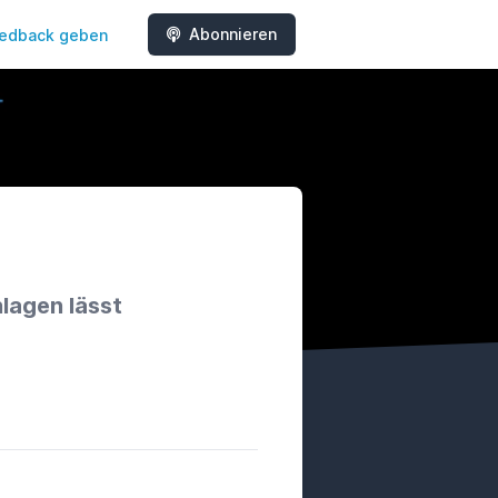
Abonnieren
edback geben
lagen lässt
e
scord