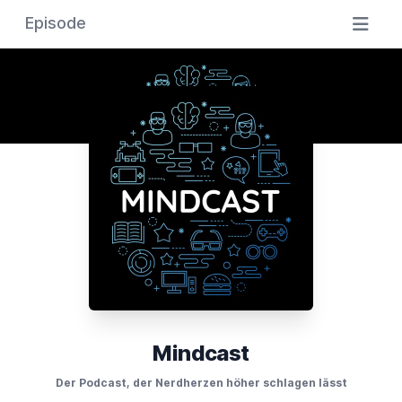
Episode
Mindcast
Der Podcast, der Nerdherzen höher schlagen lässt