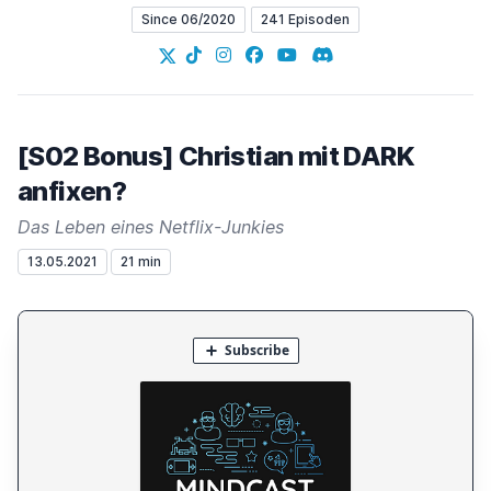
Since 06/2020
241 Episoden
X
TikTok
Instagram
Facebook
YouTube
Discord
[S02 Bonus] Christian mit DARK
anfixen?
Das Leben eines Netflix-Junkies
13.05.2021
21 min