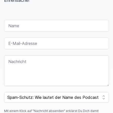
Ehrensache!
NAME
E-MAIL-ADRESSE
NACHRICHT
I
F
SPAM CAPTCHA
Y
O
U
A
Mit einem Klick auf "Nachricht absenden" erklärst Du Dich damit