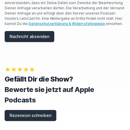
R
einverstanden, dass wir Deine Daten zum Zwecke der Beantwortung
E
Deiner Anfrage verarbeiten dürfen. Die Verarbeitung und der Versand
A
Deiner Anfrage an uns erfolgt über den Server unseres Podcast-
H
Hosters LetsCast.fm. Eine Weitergabe an Dritte findet nicht statt. Hier
U
kannst Du die
Datenschutzerklärung & Widerrufshinweise
einsehen.
M
A
Nachricht absenden
N
,
I
G
N
O
★★★★★
R
E
Gefällt Dir die Show?
T
H
Bewerte sie jetzt auf Apple
I
S
Podcasts
F
I
E
Rezension schreiben
L
D