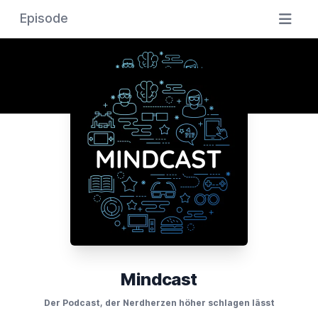
Episode
Mindcast
Der Podcast, der Nerdherzen höher schlagen lässt